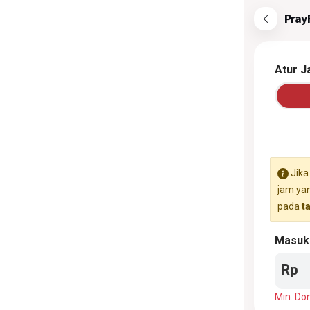
Pray
Atur J
Jika
jam yan
pada
t
Masuk
Rp
Min. Do