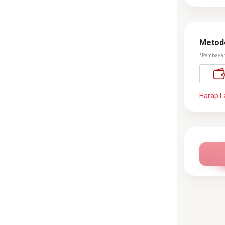
Metod
*Pembayar
Harap L