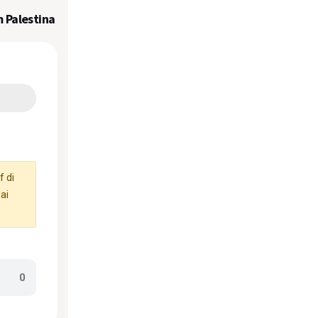
 Palestina
 di
ai