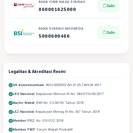
BANK CIMB NIAGA SYARIAH
Salin
860001625000
BANK SYARIAH INDONESIA
Salin
5000600466
Legalitas & Akreditasi Resmi
SK Kemenkumham:
AHU-0000592 AH.01.05.TAHUN 2017
LKS Nasional:
Keputusan Mensos RI No. 583/DYS/09/2017
Nazhir Wakaf:
BWI No. 3.3.00192. Tahun 2018
LAZ Nasional:
Keputusan Menag RI No. 367 Tahun 2018
Member FOZ:
No. 010.FOZ.2018
Member FWP:
Forum Wakaf Produktif